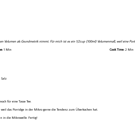
en Volumen als Grundmetrik nimmt. Für mich ist es ein 1/2cup (100ml) Volumenmaß, weil eine Port
e:
1 Min
Cook Time:
2 Min
 Salz
och für eine Tasse Tee.
 weil das Porridge in der Mikro gerne die Tendenz zum Überkochen hat.
in die Mikrowelle. Fertig!