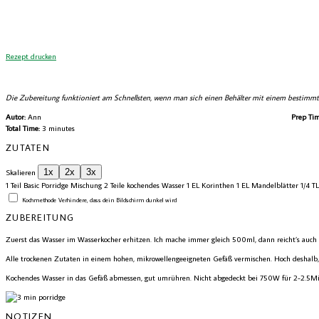
Rezept drucken
Die Zubereitung funktioniert am Schnellsten, wenn man sich einen Behälter mit einem bestimmt
Autor:
Ann
Prep Tim
Total Time:
3 minutes
ZUTATEN
1x
2x
3x
Skalieren
1
Teil Basic Porridge Mischung
2
Teile kochendes Wasser
1
EL Korinthen
1
EL Mandelblätter
1/4
TL
Kochmethode
Verhindere, dass dein Bildschirm dunkel wird
ZUBEREITUNG
Zuerst das Wasser im Wasserkocher erhitzen. Ich mache immer gleich 500ml, dann reicht’s auch n
Alle trockenen Zutaten in einem hohen, mikrowellengeeigneten Gefäß vermischen. Hoch deshalb,
Kochendes Wasser in das Gefäß abmessen, gut umrühren. Nicht abgedeckt bei 750W für 2-2.5Min 
NOTIZEN