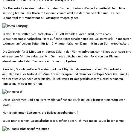
Die Baconstücke in einer unbeschichteten Pfanne mit etwas Wasser bei mittel-hoher Hitze
knusprig braten. Den Bacon mit einem Schaumlöffel aus der Pfanne holen und in einen
Schmortopf mit mindestens 5l Fassungsvermögen geben.
In der Pfanne sollten sich noch etwa 2 EL Fett befinden. Wenn nicht, bitte etwas
Schweineschmalz nachgeben. Herd auf hohe Hitze schalten und die Gulaschwürfel in mehreren
Ladungen auf beiden Seiten für je 1-2 Minuten bräunen. Dann mit in den Schmortopf geben.
Die Zwiebeln für 2 Minuten mit etwas Salz in der Pfanne anbraten, dann Knoblauch dazu und
eine weitere Minute anbraten. Mit Guinness ablöschen und den Fond von der Pfanne
abkratzen. Inhalt der Pfanne in den Schmortopf geben.
Karotten, Staudensellerie, Tomatenmark und Thymian dazugeben und mit Rinderbrühe
auffüllen bis alles bedeckt ist. Zum Kochen bringen und dann bei niedriger Stufe (bei mir 3.5
von 9) etwa 2 Stunden oder bis das Fleisch weich ist mit geschlossenem Deckel schmoren.
Immer mal wieder umrühren.
Deckel abnehmen und den Herd wieder auf höhere Stufe stellen, Flüssigkeit einreduzieren
lassen.
Nun ist ein guter Zeitpunkt, die Beilage zuzubereiten. ;)
Sauce nach eigenem Gusto abschmecken, ggf eindicken. Ich mag meine Sauce lieber sämig.