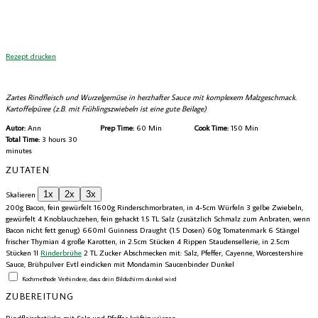
Rezept drucken
Zartes Rindfleisch und Wurzelgemüse in herzhafter Sauce mit komplexem Malzgeschmack.
Kartoffelpüree (z.B. mit Frühlingszwiebeln ist eine gute Beilage)
Autor:
Ann
Prep Time:
60 Min
Cook Time:
150 Min
Total Time:
3 hours 30
minutes
ZUTATEN
1x
2x
3x
Skalieren
200g
Bacon, fein gewürfelt
1600g
Rinderschmorbraten, in 4-5cm Würfeln
3
gelbe Zwiebeln,
gewürfelt
4
Knoblauchzehen, fein gehackt
1.5
TL Salz (zusätzlich Schmalz zum Anbraten, wenn
Bacon nicht fett genug)
660
ml Guinness Draught (
1.5
Dosen)
60g
Tomatenmark
6
Stängel
frischer Thymian
4
große Karotten, in 2.5cm Stücken
4
Rippen Staudensellerie, in 2.5cm
Stücken
1
l
Rinderbrühe
2
TL Zucker Abschmecken mit: Salz, Pfeffer, Cayenne, Worcestershire
Sauce, Brühpulver Evtl eindicken mit Mondamin Saucenbinder Dunkel
Kochmethode
Verhindere, dass dein Bildschirm dunkel wird
ZUBEREITUNG
Rindfleischstücke mit Salz und Pfeffer kräftig würzen.