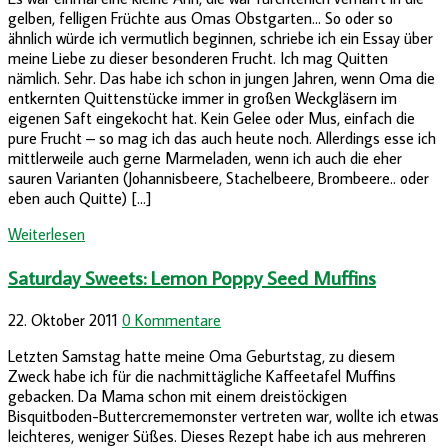
gelben, felligen Früchte aus Omas Obstgarten… So oder so
ähnlich würde ich vermutlich beginnen, schriebe ich ein Essay über
meine Liebe zu dieser besonderen Frucht. Ich mag Quitten
nämlich. Sehr. Das habe ich schon in jungen Jahren, wenn Oma die
entkernten Quittenstücke immer in großen Weckgläsern im
eigenen Saft eingekocht hat. Kein Gelee oder Mus, einfach die
pure Frucht – so mag ich das auch heute noch. Allerdings esse ich
mittlerweile auch gerne Marmeladen, wenn ich auch die eher
sauren Varianten (Johannisbeere, Stachelbeere, Brombeere.. oder
eben auch Quitte) […]
Weiterlesen
Saturday Sweets: Lemon Poppy Seed Muffins
22. Oktober 2011
0 Kommentare
Letzten Samstag hatte meine Oma Geburtstag, zu diesem
Zweck habe ich für die nachmittägliche Kaffeetafel Muffins
gebacken. Da Mama schon mit einem dreistöckigen
Bisquitboden-Buttercrememonster vertreten war, wollte ich etwas
leichteres, weniger Süßes. Dieses Rezept habe ich aus mehreren