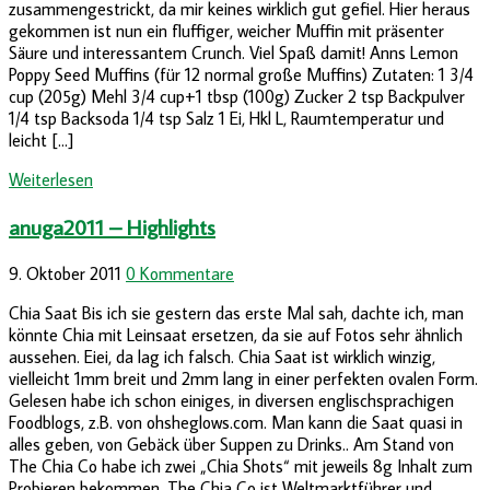
zusammengestrickt, da mir keines wirklich gut gefiel. Hier heraus
gekommen ist nun ein fluffiger, weicher Muffin mit präsenter
Säure und interessantem Crunch. Viel Spaß damit! Anns Lemon
Poppy Seed Muffins (für 12 normal große Muffins) Zutaten: 1 3/4
cup (205g) Mehl 3/4 cup+1 tbsp (100g) Zucker 2 tsp Backpulver
1/4 tsp Backsoda 1/4 tsp Salz 1 Ei, Hkl L, Raumtemperatur und
leicht […]
Weiterlesen
anuga2011 – Highlights
9. Oktober 2011
0 Kommentare
Chia Saat Bis ich sie gestern das erste Mal sah, dachte ich, man
könnte Chia mit Leinsaat ersetzen, da sie auf Fotos sehr ähnlich
aussehen. Eiei, da lag ich falsch. Chia Saat ist wirklich winzig,
vielleicht 1mm breit und 2mm lang in einer perfekten ovalen Form.
Gelesen habe ich schon einiges, in diversen englischsprachigen
Foodblogs, z.B. von ohsheglows.com. Man kann die Saat quasi in
alles geben, von Gebäck über Suppen zu Drinks.. Am Stand von
The Chia Co habe ich zwei „Chia Shots“ mit jeweils 8g Inhalt zum
Probieren bekommen. The Chia Co ist Weltmarktführer und