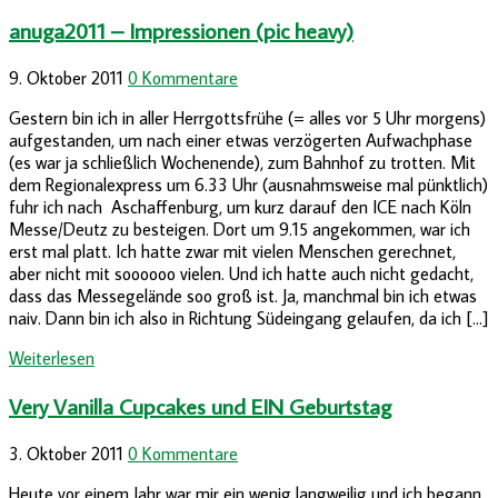
anuga2011 – Impressionen (pic heavy)
9. Oktober 2011
0 Kommentare
Gestern bin ich in aller Herrgottsfrühe (= alles vor 5 Uhr morgens)
aufgestanden, um nach einer etwas verzögerten Aufwachphase
(es war ja schließlich Wochenende), zum Bahnhof zu trotten. Mit
dem Regionalexpress um 6.33 Uhr (ausnahmsweise mal pünktlich)
fuhr ich nach Aschaffenburg, um kurz darauf den ICE nach Köln
Messe/Deutz zu besteigen. Dort um 9.15 angekommen, war ich
erst mal platt. Ich hatte zwar mit vielen Menschen gerechnet,
aber nicht mit soooooo vielen. Und ich hatte auch nicht gedacht,
dass das Messegelände soo groß ist. Ja, manchmal bin ich etwas
naiv. Dann bin ich also in Richtung Südeingang gelaufen, da ich […]
Weiterlesen
Very Vanilla Cupcakes und EIN Geburtstag
3. Oktober 2011
0 Kommentare
Heute vor einem Jahr war mir ein wenig langweilig und ich begann