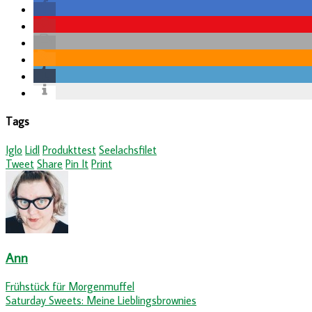
Tags
Iglo
Lidl
Produkttest
Seelachsfilet
Tweet
Share
Pin It
Print
Ann
Frühstück für Morgenmuffel
Saturday Sweets: Meine Lieblingsbrownies