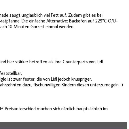
nade saugt unglaublich viel Fett auf. Zudem gibt es bei
ratpfanne. Die einfache Alternative: Backofen auf 225°C O/U-
 Nach 10 Minuten Garzeit einmal wenden.
nd hier stärker betroffen als ihre Counterparts von Lidl.
eststellbar.
o ist zwar fester, die von Lidl jedoch knuspriger.
Jahrzehnten dazu, fischunwilligen Kindern diesen unterzumogeln. ;)
e 1€ Preisunterschied machen sich nämlich hauptsächlich im