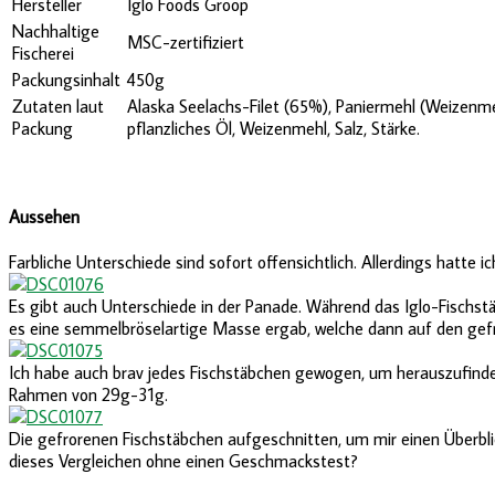
Hersteller
Iglo Foods Groop
Nachhaltige
MSC-zertifiziert
Fischerei
Packungsinhalt
450g
Zutaten laut
Alaska Seelachs-Filet (65%), Paniermehl (Weizenme
Packung
pflanzliches Öl, Weizenmehl, Salz, Stärke.
Aussehen
Farbliche Unterschiede sind sofort offensichtlich. Allerdings hatte 
Es gibt auch Unterschiede in der Panade. Während das Iglo-Fischstäb
es eine semmelbröselartige Masse ergab, welche dann auf den gefro
Ich habe auch brav jedes Fischstäbchen gewogen, um herauszufinde
Rahmen von 29g-31g.
Die gefrorenen Fischstäbchen aufgeschnitten, um mir einen Überblic
dieses Vergleichen ohne einen Geschmackstest?