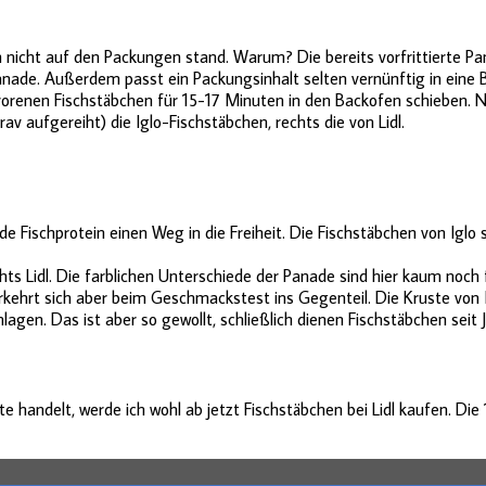
h nicht auf den Packungen stand. Warum? Die bereits vorfrittierte Pa
de. Außerdem passt ein Packungsinhalt selten vernünftig in eine B
frorenen Fischstäbchen für 15-17 Minuten in den Backofen schieben.
rav aufgereiht) die Iglo-Fischstäbchen, rechts die von Lidl.
 Fischprotein einen Weg in die Freiheit. Die Fischstäbchen von Iglo si
ts Lidl. Die farblichen Unterschiede der Panade sind hier kaum noch f
erkehrt sich aber beim Geschmackstest ins Gegenteil. Die Kruste von Igl
agen. Das ist aber so gewollt, schließlich dienen Fischstäbchen seit 
e handelt, werde ich wohl ab jetzt Fischstäbchen bei Lidl kaufen. Di