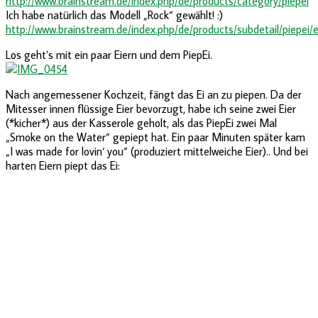
http://www.brainstream.de/index.php/de/products/category/piepei
Ich habe natürlich das Modell „Rock“ gewählt! :)
http://www.brainstream.de/index.php/de/products/subdetail/piepei/e
Los geht’s mit ein paar Eiern und dem PiepEi.
Nach angemessener Kochzeit, fängt das Ei an zu piepen. Da der
Mitesser innen flüssige Eier bevorzugt, habe ich seine zwei Eier
(*kicher*) aus der Kasserole geholt, als das PiepEi zwei Mal
„Smoke on the Water“ gepiept hat. Ein paar Minuten später kam
„I was made for lovin‘ you“ (produziert mittelweiche Eier).. Und bei
harten Eiern piept das Ei: