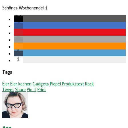
Schönes Wochenende! ;)
Tags
Eier
Eier kochen
Gadgets
PiepEi
Produkttest
Rock
Tweet
Share
Pin It
Print
Ann