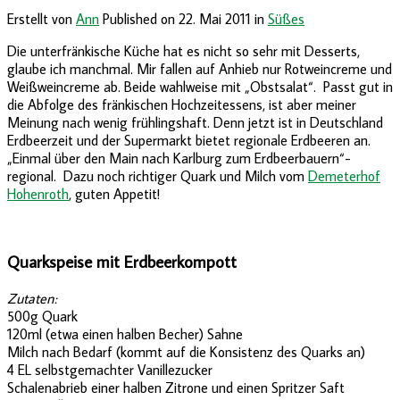
Erstellt von
Ann
Published on
22. Mai 2011
in
Süßes
Die unterfränkische Küche hat es nicht so sehr mit Desserts,
glaube ich manchmal. Mir fallen auf Anhieb nur Rotweincreme und
Weißweincreme ab. Beide wahlweise mit „Obstsalat“. Passt gut in
die Abfolge des fränkischen Hochzeitessens, ist aber meiner
Meinung nach wenig frühlingshaft. Denn jetzt ist in Deutschland
Erdbeerzeit und der Supermarkt bietet regionale Erdbeeren an.
„Einmal über den Main nach Karlburg zum Erdbeerbauern“-
regional. Dazu noch richtiger Quark und Milch vom
Demeterhof
Hohenroth
, guten Appetit!
Quarkspeise mit Erdbeerkompott
Zutaten:
500g Quark
120ml (etwa einen halben Becher) Sahne
Milch nach Bedarf (kommt auf die Konsistenz des Quarks an)
4 EL selbstgemachter Vanillezucker
Schalenabrieb einer halben Zitrone und einen Spritzer Saft