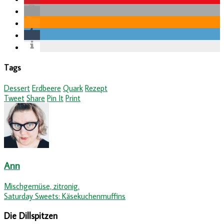
Tags
Dessert
Erdbeere
Quark
Rezept
Tweet
Share
Pin It
Print
Ann
Mischgemüse, zitronig.
Saturday Sweets: Käsekuchenmuffins
Die Dillspitzen